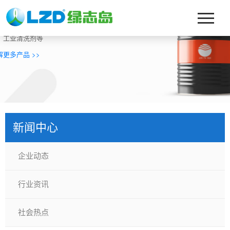
迎来到绿志岛化工
营：真空镀膜、玻璃清洗剂、淬火油、切削液、磨削油、切削
、工业清洗剂等
解更多产品 >>
新闻中心
企业动态
行业资讯
社会热点