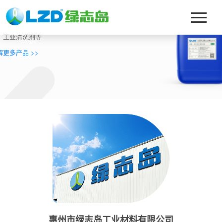
迎来到绿志岛化工
营：真空镀膜、玻璃清洗剂、淬火油、切削液、磨削油、切削
、工业清洗剂等
解更多产品 >>
惠州市绿志岛工业材料有限公司